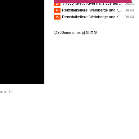
13
VR360 Mystic River Falls Scenes 8K (8-1-2026) - Silver Dollar City (Insta360 X5)
08.05
14
Remstalkellerei Weinberge und Kelter VR360
08.04
15
Remstalkellerei Weinberge und Kelter VR360
08.04
@360memories 님의 트윗
 in the ...