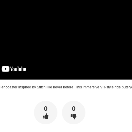
ler coaster inspired by Stitch like never before. This immersive VR-style ride puts you
0
0