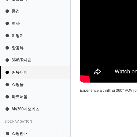
풍경
역사
여행지
항공뷰
360VR사진
커뮤니티
쇼핑몰
Experience a thrilling 360° POV rol
파트너몰
My360메모리즈
SIDE NAVIGATION
쇼핑안내