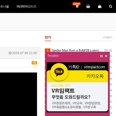
SHOP
파트너몰
My360메모리즈
인기
+ 더보기
1
Spider-Man from a fly&#39;s perspective VR360
08.06
2026.07.06 21:00
Tocplus
2
Spider-Man from a fly&#39;s perspective VR360
08.06
3
VR360 Stately Stroll after the drone show 8K (8-1-2026) - Silver Dollar City (Insta360 X5)
08.05
15
4
VR360 Mystic River Falls Scenes 8K (8-1-2026) - Silver Dollar City (Insta360 X5)
08.05
5
VR360 Stately Stroll after the drone show 8K (8-1-2026) - Silver Dollar City (Insta360 X5)
08.05
6
Spider-Man from a fly&#39;s perspective VR360
08.06
7
VR360 Stately Stroll after the drone show 8K (8-1-2026) - Silver Dollar City (Insta360 X5)
08.05
8
[VR360] 2026 一宮町納涼花火大会 総集編
08.04
9
Spider-Man from a fly&#39;s perspective VR360
08.06
10
VR360 Mystic River Falls Scenes 8K (8-1-2026) - Silver Dollar City (Insta360 X5)
08.05
11
VR360 Stately Stroll after the drone show 8K (8-1-2026) - Silver Dollar City (Insta360 X5)
08.05
12
[VR360] 2026 一宮町納涼花火大会 総集編
08.04