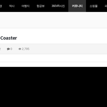
경
역사
여행지
항공뷰
360VR사진
커뮤니티
쇼핑몰
r Coaster
상
0
2,795