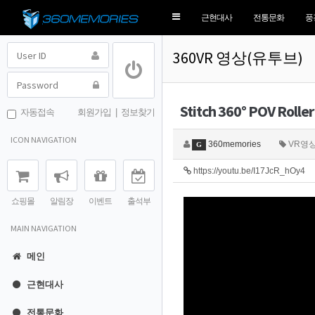
Toggle
근현대사
전통문화
풍
navigation
360VR 영상(유투브)
Stitch 360° POV Rolle
자동접속
회원가입
|
정보찾기
ICON NAVIGATION
360memories
VR영
G
https://youtu.be/I17JcR_hOy4
쇼핑몰
알림장
이벤트
출석부
MAIN NAVIGATION
메인
근현대사
전통문화