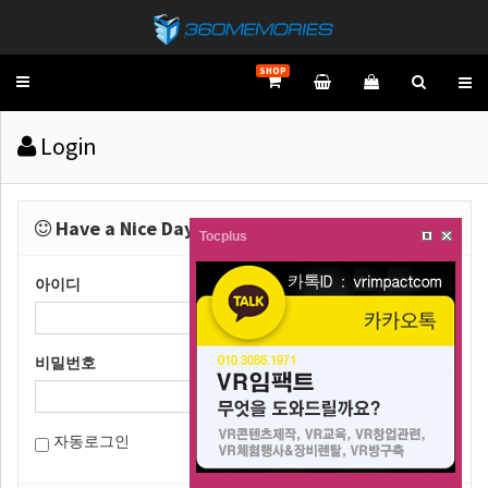
SHOP
Toggle
navigation
Login
Have a Nice Day!
Tocplus
아이디
비밀번호
자동로그인
Sign In