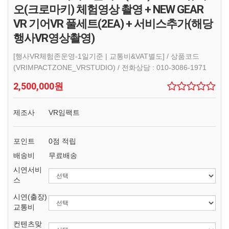
오(크로마키) 체험영상 촬영 + NEW GEAR
VR 기어VR 풀세트(2EA) + 서비스추가(해당
행사VR영상촬영)
[행사VR체험존운영-1일기준 | 교통비&VAT별도] / 상품코드
(VRIMPACTZONE_VRSTUDIO) / 전화상담 : 010-3086-1971
2,500,000원
제조사
VR임팩트
포인트
0점 적립
배송비
무료배송
시연서비
스
시연(출장)
교통비
컨텐츠맞