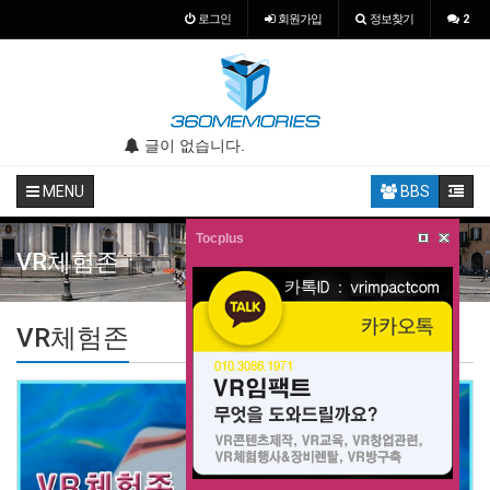
로그인
회원
가입
정보찾기
2
.
글이 없습니다.
글이 없습니다.
MENU
BBS
Tocplus
VR체험존
VR체험존