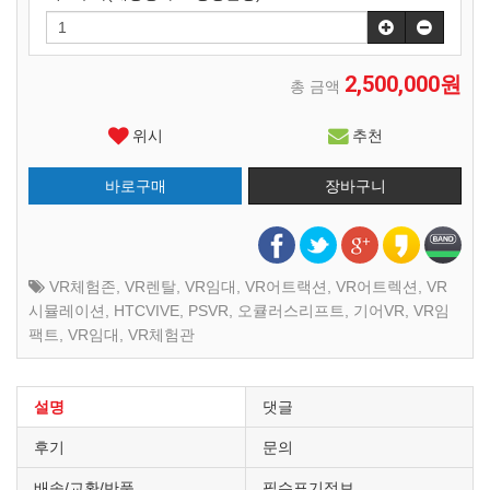
2,500,000원
총 금액
위시
추천
VR체험존
,
VR렌탈
,
VR임대
,
VR어트랙션
,
VR어트렉션
,
VR
시뮬레이션
,
HTCVIVE
,
PSVR
,
오큘러스리프트
,
기어VR
,
VR임
팩트
,
VR임대
,
VR체험관
설명
댓글
후기
문의
배송/교환/반품
필수표기정보