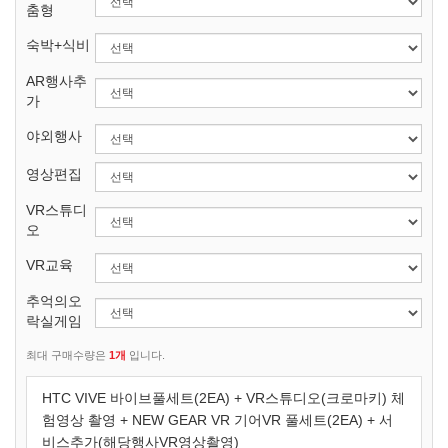
춤형
숙박+식비
AR행사추
가
야외행사
영상편집
VR스튜디
오
VR교육
추억의오
락실게임
최대 구매수량은
1개
입니다.
HTC VIVE 바이브풀세트(2EA) + VR스튜디오(크로마키) 체
험영상 촬영 + NEW GEAR VR 기어VR 풀세트(2EA) + 서
비스추가(해당행사VR영상촬영)