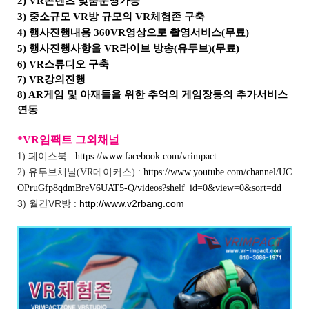
2) VR콘텐츠 맞춤운영가능
3) 중소규모 VR방 규모의 VR체험존 구축
4) 행사진행내용 360VR영상으로 촬영서비스(무료)
5)
행사진행사항을 VR라이브 방송(유투브)(무료)
6) VR스튜디오 구축
7) VR강의진행
8) AR게임 및 아재들을 위한 추억의 게임장등의 추가서비스
연동
*VR임팩트 그외채널
1) 페이스북 :
https://www.facebook.com/vrimpact
2) 유투브채널(VR메이커스) :
https://www.youtube.com/channel/UC
OPruGfp8qdmBreV6UAT5-Q/videos?shelf_id=0&view=0&sort=dd
3) 월간VR방 :
http://www.v2rbang.com