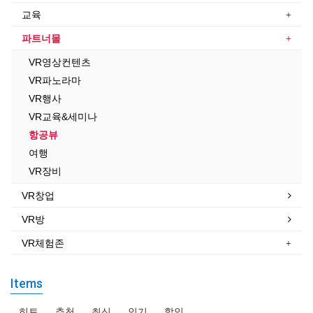
교육
파트너몰
VR영상컨텐츠
VR파노라마
VR행사
VR교육&세미나
항공뷰
여행
VR장비
VR창업
VR방
VR체험존
Items
히트
추천
최신
인기
할인