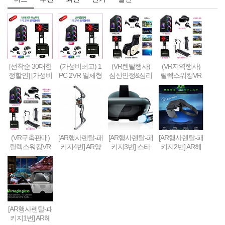
[선착순 30대한
(가성비최고) 1
(VR렌탈행사)
(VR지역행사)
정할인] [가성비
PC 2VR 일체형
심신안정&심리
릴렉스워킹VR
형] 1PC + 2VR
행사부스 세트
치료&휴식 VR
세트-Relax Walk
VR체험부스 구
(1부스-2인 따로
세트 패키지
ing VR SET
축&판매(48인
게임진행)
치형)
(VR구축판매)
[AR행사렌탈-패
[AR행사렌탈-패
[AR행사렌탈-패
릴렉스워킹VR
키지4번] AR양
키지3번] 스타
키지2번] AR헤
세트-Relax Walk
궁게임 또는 슈
워즈 제다이 챌
드셋 + 스마트
ing VR SET (선
팅건 + 스마트
린지 AR풀세트
폰 + 컨트롤러 +
착순 100대 / 20
폰 + AR콘텐츠
(제다이검 + 센
AR콘텐츠세팅
19년 10월까지
세팅
서 + AR헤드셋
한정 할인판매)
+ 스마트폰) + A
R콘텐츠세팅
[AR행사렌탈-패
키지1번] AR헤