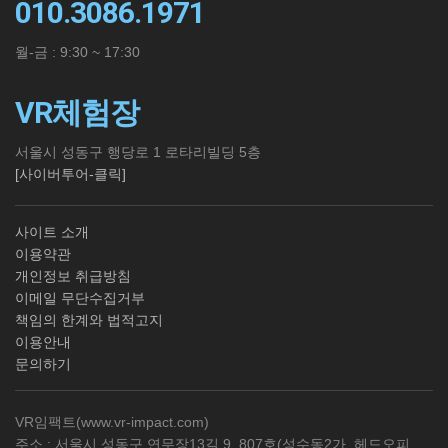
010.3086.1971
월-금 : 9:30 ~ 17:30
VR체험장
서울시 성동구 행당로 1 로타리빌딩 5층
[사이버투어-클릭]
사이트 소개
이용약관
개인정보 취급방침
이메일 무단수집거부
책임의 한계와 법적고지
이용안내
문의하기
VR임팩트(
www.vr-impact.com
)
주소 : 서울시 성동구 연무장13길 9, 807호(성수동2가, 헤드오피