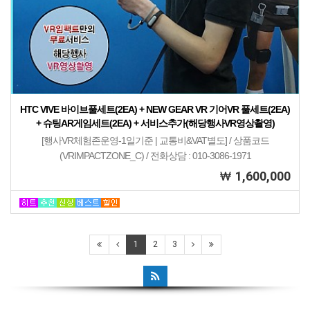
HTC VIVE 바이브풀세트(2EA) + NEW GEAR VR 기어VR 풀세트(2EA)
+ 슈팅AR게임세트(2EA) + 서비스추가(해당행사VR영상촬영)
[행사VR체험존운영-1일기준 | 교통비&VAT별도] / 상품코드
(VRIMPACTZONE_C) / 전화상담 : 010-3086-1971
1,600,000
등록된 이벤트가 없습니다.
1
2
3
쇼핑몰현황/기타 > 이벤트관리에서
이벤트를 등록해 주세요.