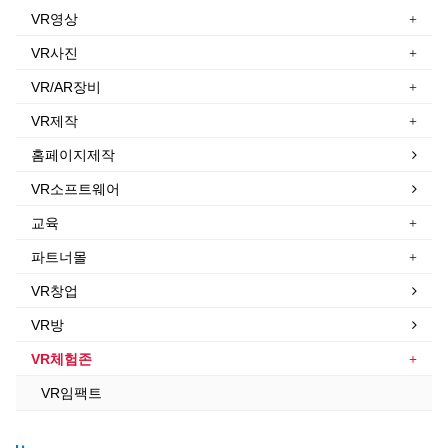
VR영상
VR사진
VR/AR장비
VR제작
홈페이지제작
VR소프트웨어
교육
파트너몰
VR창업
VR방
VR체험존
VR임팩트