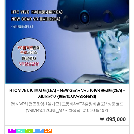
HTC VIVE 바이브세트(1EA) + NEW GEAR VR 기어VR 풀세트(2EA) +
서비스추가(해당행사VR영상촬영)
[행사VR체험존운영-1일기준 | 교통비&VAT&출장비별도] / 상품코드
(VRIMPACTZONE_A) / 전화상담 : 010-3086-1971
695,000