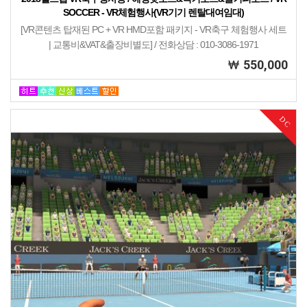
SOCCER - VR체험행사(VR기기 렌탈대여임대)
[VR콘텐츠 탑재된 PC + VR HMD포함 패키지 - VR축구 체험행사 세트
| 교통비&VAT&출장비별도] / 전화상담 : 010-3086-1971
550,000
DC