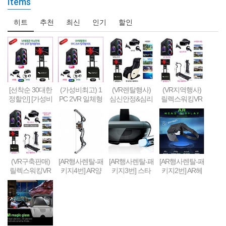
Items
히트
추천
최신
인기
할인
[선착순 30대한
(가성비최고) 1
(VR렌탈행사)
(VR지역행사)
정할인] [가성비
PC 2VR 일체형
심신안정&심리
릴렉스워킹VR
형] 1PC + 2VR
행사부스 세트
치료&휴식 VR
세트-Relax Walk
VR체험부스 구
(1부스-2인 따로
세트 패키지
ing VR SET
축&판매(48인
게임진행)
치형)
(VR구축판매)
[AR행사렌탈-패
[AR행사렌탈-패
[AR행사렌탈-패
릴렉스워킹VR
키지4번] AR양
키지3번] 스타
키지2번] AR헤
세트-Relax Walk
궁게임 또는 슈
워즈 제다이 챌
드셋 + 스마트
ing VR SET (선
팅건 + 스마트
린지 AR풀세트
폰 + 컨트롤러 +
착순 100대 / 20
폰 + AR콘텐츠
(제다이검 + 센
AR콘텐츠세팅
19년 10월까지
세팅
서 + AR헤드셋
한정 할인판매)
+ 스마트폰) + A
R콘텐츠세팅