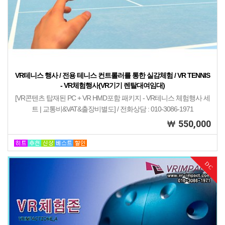
VR테니스 행사 / 전용 테니스 컨트롤러를 통한 실감체험 / VR TENNIS
- VR체험행사(VR기기 렌탈대여임대)
[VR콘텐츠 탑재된 PC + VR HMD포함 패키지 - VR테니스 체험행사 세
트 | 교통비&VAT&출장비별도] / 전화상담 : 010-3086-1971
550,000
DC