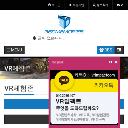
로그인
회원
가입
정보찾기
2
.
글이 없습니다.
글이 없습니다.
MENU
BBS
Tocplus
VR체험존
VR체험존
VR체험존(13)
상품정렬