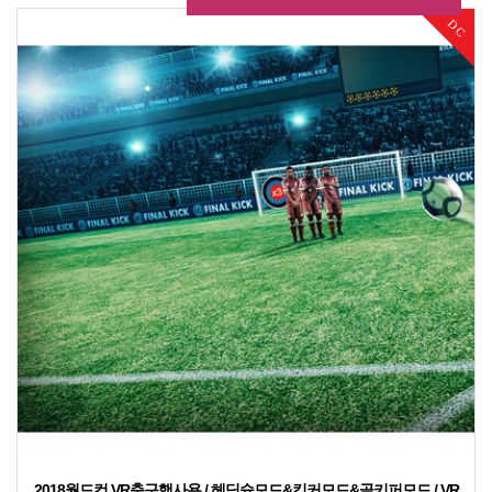
DC
2018월드컵 VR축구행사용 / 헤딩슛모드&킥커모드&골키퍼모드 / VR