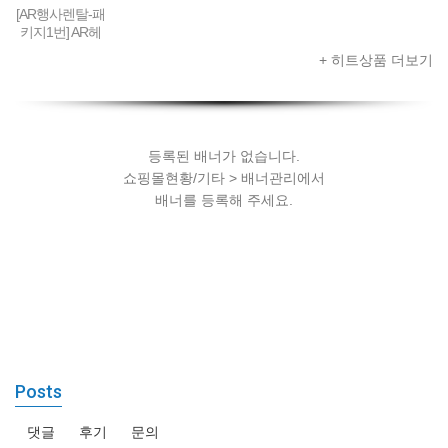
[AR행사렌탈-패
키지1번] AR헤
드셋 + 스마트
+ 히트상품 더보기
폰 + AR콘텐츠
세팅
등록된 배너가 없습니다.
쇼핑몰현황/기타 > 배너관리에서
배너를 등록해 주세요.
Posts
댓글
후기
문의