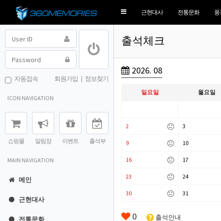
Toggle
근현대사
전통문화
풍
navigation
출석체크
2026. 08
자동접속
회원가입
|
정보찾기
일요일
월요일
ICON NAVIGATION
2
3
쇼핑몰
알림장
이벤트
출석부
9
10
16
17
MAIN NAVIGATION
23
24
메인
30
31
근현대사
0
출석안내
전통문화