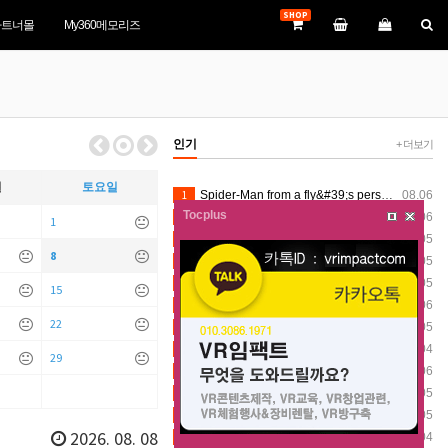
SHOP
파트너몰
My360메모리즈
인기
+ 더보기
일
토요일
1
Spider-Man from a fly&#39;s perspective VR360
08.06
Tocplus
2
Spider-Man from a fly&#39;s perspective VR360
08.06
1
3
VR360 Stately Stroll after the drone show 8K (8-1-2026) - Silver Dollar City (Insta360 X5)
08.05
8
4
VR360 Mystic River Falls Scenes 8K (8-1-2026) - Silver Dollar City (Insta360 X5)
08.05
5
VR360 Stately Stroll after the drone show 8K (8-1-2026) - Silver Dollar City (Insta360 X5)
08.05
15
6
Spider-Man from a fly&#39;s perspective VR360
08.06
22
7
VR360 Stately Stroll after the drone show 8K (8-1-2026) - Silver Dollar City (Insta360 X5)
08.05
8
[VR360] 2026 一宮町納涼花火大会 総集編
08.04
29
9
Spider-Man from a fly&#39;s perspective VR360
08.06
10
VR360 Mystic River Falls Scenes 8K (8-1-2026) - Silver Dollar City (Insta360 X5)
08.05
11
VR360 Stately Stroll after the drone show 8K (8-1-2026) - Silver Dollar City (Insta360 X5)
08.05
2026. 08. 08
12
[VR360] 2026 一宮町納涼花火大会 総集編
08.04