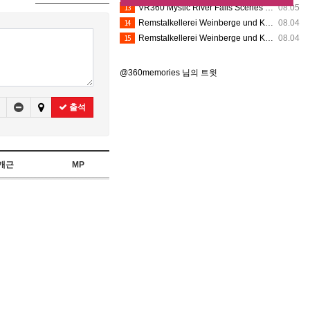
13
VR360 Mystic River Falls Scenes 8K (8-1-2026) - Silver Dollar City (Insta360 X5)
08.05
14
Remstalkellerei Weinberge und Kelter VR360
08.04
15
Remstalkellerei Weinberge und Kelter VR360
08.04
@360memories 님의 트윗
출석
개근
MP