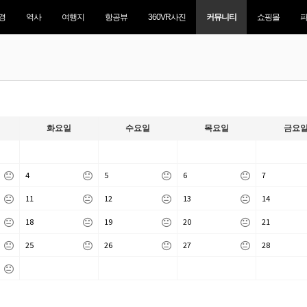
경
역사
여행지
항공뷰
360VR사진
커뮤니티
쇼핑몰
화요일
수요일
목요일
금요
4
5
6
7
11
12
13
14
18
19
20
21
25
26
27
28