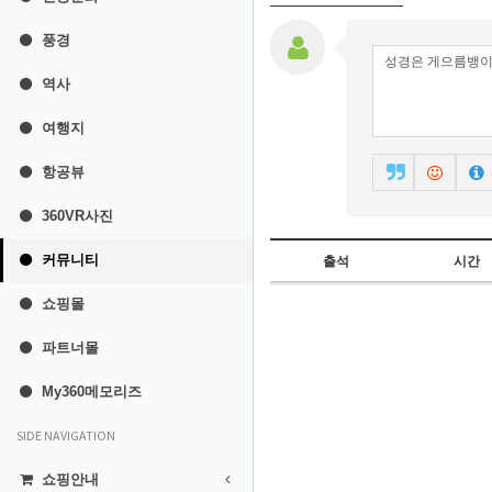
풍경
역사
여행지
항공뷰
360VR사진
커뮤니티
출석
시간
쇼핑몰
파트너몰
My360메모리즈
SIDE NAVIGATION
쇼핑안내