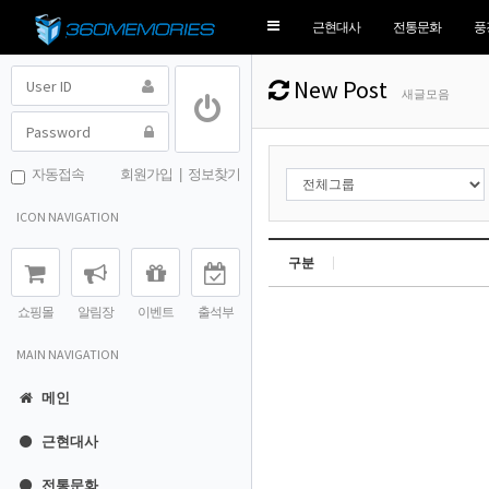
Toggle
근현대사
전통문화
풍
navigation
New Post
새글모음
자동접속
회원가입
|
정보찾기
ICON NAVIGATION
구분
쇼핑몰
알림장
이벤트
출석부
MAIN NAVIGATION
메인
근현대사
전통문화