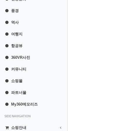
풍경
역사
여행지
항공뷰
360VR사진
커뮤니티
쇼핑몰
파트너몰
My360메모리즈
SIDE NAVIGATION
쇼핑안내