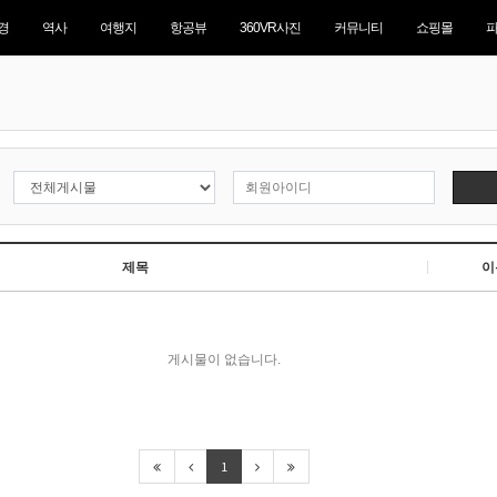
경
역사
여행지
항공뷰
360VR사진
커뮤니티
쇼핑몰
제목
이
게시물이 없습니다.
1