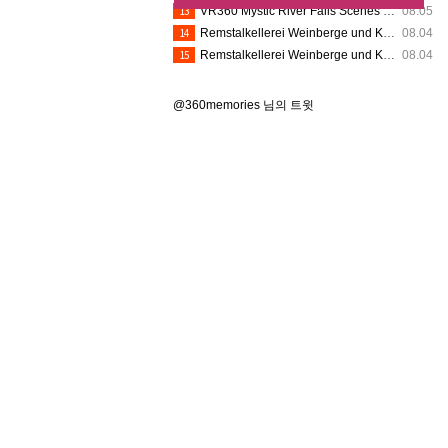
13
VR360 Mystic River Falls Scenes 8K (8-1-2026) - Silver Dollar City (Insta360 X5)
08.05
14
Remstalkellerei Weinberge und Kelter VR360
08.04
15
Remstalkellerei Weinberge und Kelter VR360
08.04
@360memories 님의 트윗