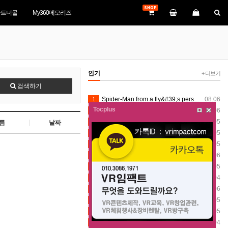
SHOP
파트너몰
My360메모리즈
인기
+ 더보기
검색하기
1
Spider-Man from a fly&#39;s perspective VR360
08.06
Tocplus
2
Spider-Man from a fly&#39;s perspective VR360
08.06
3
VR360 Stately Stroll after the drone show 8K (8-1-2026) - Silver Dollar City (Insta360 X5)
08.05
름
날짜
4
VR360 Mystic River Falls Scenes 8K (8-1-2026) - Silver Dollar City (Insta360 X5)
08.05
5
VR360 Stately Stroll after the drone show 8K (8-1-2026) - Silver Dollar City (Insta360 X5)
08.05
6
Spider-Man from a fly&#39;s perspective VR360
08.06
7
VR360 Stately Stroll after the drone show 8K (8-1-2026) - Silver Dollar City (Insta360 X5)
08.05
8
[VR360] 2026 一宮町納涼花火大会 総集編
08.04
9
Spider-Man from a fly&#39;s perspective VR360
08.06
10
VR360 Mystic River Falls Scenes 8K (8-1-2026) - Silver Dollar City (Insta360 X5)
08.05
11
VR360 Stately Stroll after the drone show 8K (8-1-2026) - Silver Dollar City (Insta360 X5)
08.05
12
[VR360] 2026 一宮町納涼花火大会 総集編
08.04