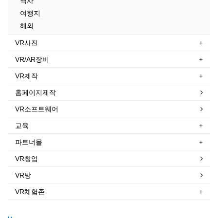
역사
여행지
해외
VR사진
VR/AR장비
VR제작
홈페이지제작
VR소프트웨어
교육
파트너몰
VR창업
VR방
VR체험존