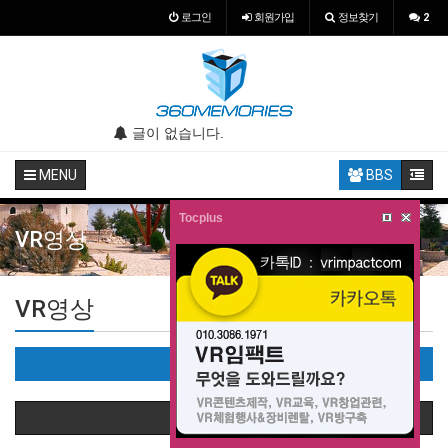
로그인
회원
가입
정보찾기
2
.
글이 없습니다.
글이 없습니다.
MENU
BBS
Tocplus
VR영상
VR영상
VR영상(0)
상품정렬