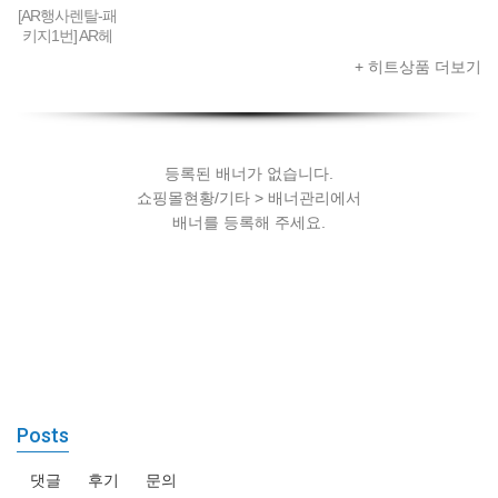
[AR행사렌탈-패
키지1번] AR헤
드셋 + 스마트
+ 히트상품 더보기
폰 + AR콘텐츠
세팅
등록된 배너가 없습니다.
쇼핑몰현황/기타 > 배너관리에서
배너를 등록해 주세요.
Posts
댓글
후기
문의