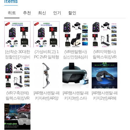
Items
히트
추천
최신
인기
할인
[선착순 30대한
(가성비최고) 1
(VR렌탈행사)
(VR지역행사)
정할인] [가성비
PC 2VR 일체형
심신안정&심리
릴렉스워킹VR
형] 1PC + 2VR
행사부스 세트
치료&휴식 VR
세트-Relax Walk
VR체험부스 구
(1부스-2인 따로
세트 패키지
ing VR SET
축&판매(48인
게임진행)
치형)
(VR구축판매)
[AR행사렌탈-패
[AR행사렌탈-패
[AR행사렌탈-패
릴렉스워킹VR
키지4번] AR양
키지3번] 스타
키지2번] AR헤
세트-Relax Walk
궁게임 또는 슈
워즈 제다이 챌
드셋 + 스마트
ing VR SET (선
팅건 + 스마트
린지 AR풀세트
폰 + 컨트롤러 +
착순 100대 / 20
폰 + AR콘텐츠
(제다이검 + 센
AR콘텐츠세팅
19년 10월까지
세팅
서 + AR헤드셋
한정 할인판매)
+ 스마트폰) + A
R콘텐츠세팅