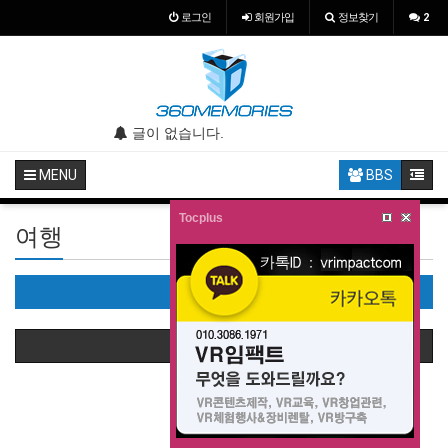
로그인
회원
가입
정보찾기
2
.
글이 없습니다.
글이 없습니다.
MENU
BBS
Tocplus
여행
여행(0)
상품정렬