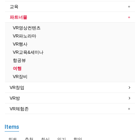
교육
파트너몰
VR영상컨텐츠
VR파노라마
VR행사
VR교육&세미나
항공뷰
여행
VR장비
VR창업
VR방
VR체험존
Items
히트
추천
최신
인기
할인