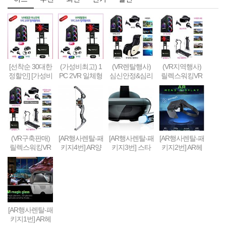
[선착순 30대한
(가성비최고) 1
(VR렌탈행사)
(VR지역행사)
정할인] [가성비
PC 2VR 일체형
심신안정&심리
릴렉스워킹VR
형] 1PC + 2VR
행사부스 세트
치료&휴식 VR
세트-Relax Walk
VR체험부스 구
(1부스-2인 따로
세트 패키지
ing VR SET
축&판매(48인
게임진행)
치형)
(VR구축판매)
[AR행사렌탈-패
[AR행사렌탈-패
[AR행사렌탈-패
릴렉스워킹VR
키지4번] AR양
키지3번] 스타
키지2번] AR헤
세트-Relax Walk
궁게임 또는 슈
워즈 제다이 챌
드셋 + 스마트
ing VR SET (선
팅건 + 스마트
린지 AR풀세트
폰 + 컨트롤러 +
착순 100대 / 20
폰 + AR콘텐츠
(제다이검 + 센
AR콘텐츠세팅
19년 10월까지
세팅
서 + AR헤드셋
한정 할인판매)
+ 스마트폰) + A
R콘텐츠세팅
[AR행사렌탈-패
키지1번] AR헤