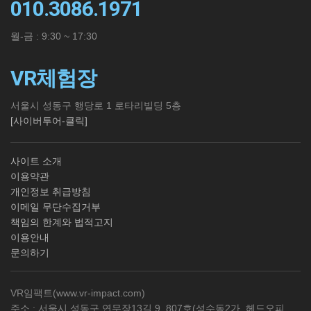
010.3086.1971
월-금 : 9:30 ~ 17:30
VR체험장
서울시 성동구 행당로 1 로타리빌딩 5층
[사이버투어-클릭]
사이트 소개
이용약관
개인정보 취급방침
이메일 무단수집거부
책임의 한계와 법적고지
이용안내
문의하기
VR임팩트(
www.vr-impact.com
)
주소 : 서울시 성동구 연무장13길 9, 807호(성수동2가, 헤드오피