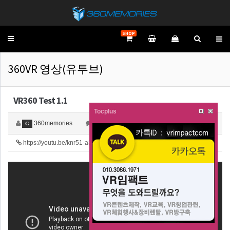
SHOP
Toggle
navigation
360VR 영상(유투브)
VR360 Test 1.1
Tocplus
360memories
0
3,483
G
https://youtu.be/knr51-a3O3w
43