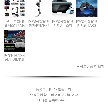
축&판매(48인
게임진행)
치형)
(VR구축판매)
[AR행사렌탈-패
[AR행사렌탈-패
[AR행사렌탈-패
릴렉스워킹VR
키지4번] AR양
키지3번] 스타
키지2번] AR헤
세트-Relax Walk
궁게임 또는 슈
워즈 제다이 챌
드셋 + 스마트
ing VR SET (선
팅건 + 스마트
린지 AR풀세트
폰 + 컨트롤러 +
착순 100대 / 20
폰 + AR콘텐츠
(제다이검 + 센
AR콘텐츠세팅
19년 10월까지
세팅
서 + AR헤드셋
한정 할인판매)
+ 스마트폰) + A
R콘텐츠세팅
[AR행사렌탈-패
키지1번] AR헤
드셋 + 스마트
+ 히트상품 더보기
폰 + AR콘텐츠
세팅
등록된 배너가 없습니다.
쇼핑몰현황/기타 > 배너관리에서
배너를 등록해 주세요.