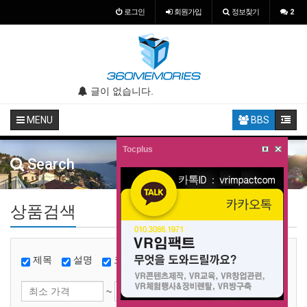
로그인
회원
가입
정보찾기
2
.
글이 없습니다.
글이 없습니다.
MENU
BBS
Tocplus
Search
상품검색
제목
설명
코드
태그
~