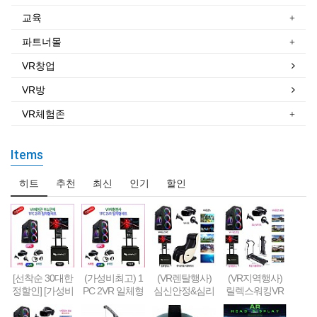
교육
파트너몰
VR창업
VR방
VR체험존
Items
히트
추천
최신
인기
할인
[선착순 30대한
(가성비최고) 1
(VR렌탈행사)
(VR지역행사)
정할인] [가성비
PC 2VR 일체형
심신안정&심리
릴렉스워킹VR
형] 1PC + 2VR
행사부스 세트
치료&휴식 VR
세트-Relax Walk
VR체험부스 구
(1부스-2인 따로
세트 패키지
ing VR SET