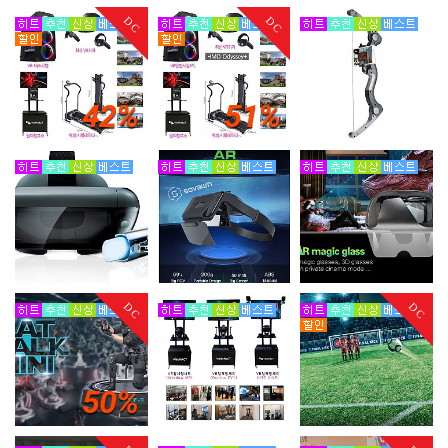
DC
DC
42%
51%
DC
DC
50%