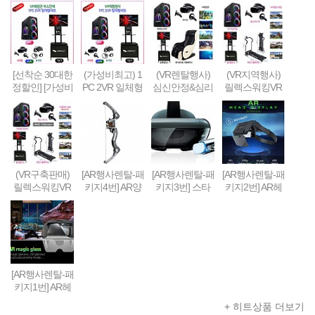
[선착순 30대한
(가성비최고) 1
(VR렌탈행사)
(VR지역행사)
정할인] [가성비
PC 2VR 일체형
심신안정&심리
릴렉스워킹VR
형] 1PC + 2VR
행사부스 세트
치료&휴식 VR
세트-Relax Walk
VR체험부스 구
(1부스-2인 따로
세트 패키지
ing VR SET
축&판매(48인
게임진행)
치형)
(VR구축판매)
[AR행사렌탈-패
[AR행사렌탈-패
[AR행사렌탈-패
릴렉스워킹VR
키지4번] AR양
키지3번] 스타
키지2번] AR헤
세트-Relax Walk
궁게임 또는 슈
워즈 제다이 챌
드셋 + 스마트
ing VR SET (선
팅건 + 스마트
린지 AR풀세트
폰 + 컨트롤러 +
착순 100대 / 20
폰 + AR콘텐츠
(제다이검 + 센
AR콘텐츠세팅
19년 10월까지
세팅
서 + AR헤드셋
한정 할인판매)
+ 스마트폰) + A
R콘텐츠세팅
[AR행사렌탈-패
키지1번] AR헤
드셋 + 스마트
+ 히트상품 더보기
폰 + AR콘텐츠