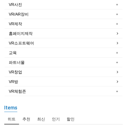
VR사진
VR/AR장비
VR제작
홈페이지제작
VR소프트웨어
교육
파트너몰
VR창업
VR방
VR체험존
Items
히트
추천
최신
인기
할인