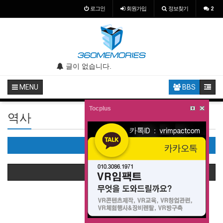
로그인
회원
가입
정보찾기
2
.
글이 없습니다.
글이 없습니다.
MENU
BBS
Tocplus
역사
역사(0)
상품정렬