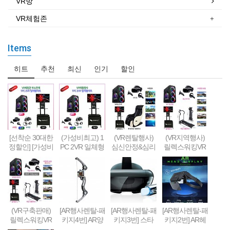
VR방
VR체험존
Items
히트
추천
최신
인기
할인
[선착순 30대한
(가성비최고) 1
(VR렌탈행사)
(VR지역행사)
정할인] [가성비
PC 2VR 일체형
심신안정&심리
릴렉스워킹VR
형] 1PC + 2VR
행사부스 세트
치료&휴식 VR
세트-Relax Walk
VR체험부스 구
(1부스-2인 따로
세트 패키지
ing VR SET
축&판매(48인
게임진행)
치형)
(VR구축판매)
[AR행사렌탈-패
[AR행사렌탈-패
[AR행사렌탈-패
릴렉스워킹VR
키지4번] AR양
키지3번] 스타
키지2번] AR헤
세트-Relax Walk
궁게임 또는 슈
워즈 제다이 챌
드셋 + 스마트