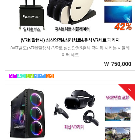
42%
(VR렌탈행사) 심신안정&심리치료&휴식 VR세트 패키지
(VAT별도) VR렌탈행사 / VR로 심신안정&휴식 극대화 시키는 시뮬레
이터 세트
750,000
DC