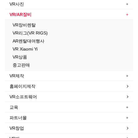
VR사진
VR/AR장비
VR장비렌탈
VR리그(VR RIGS)
AR렌탈대여행사
VR Xiaomi Yi
VR상품
중고판매
VR제작
홈페이지제작
VR소프트웨어
교육
파트너몰
VR창업