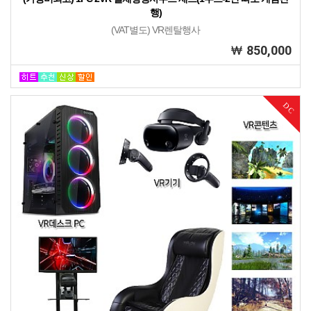
행)
(VAT별도) VR렌탈행사
850,000
DC