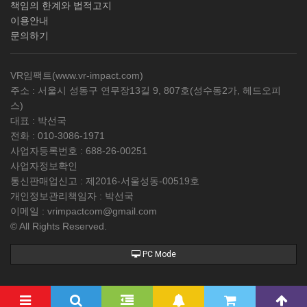
책임의 한계와 법적고지
이용안내
문의하기
VR임팩트(
www.vr-impact.com
)
주소 : 서울시 성동구 연무장13길 9, 807호(성수동2가, 헤드오피
스)
대표 : 박선국
전화 :
010-3086-1971
사업자등록번호 :
688-26-00251
사업자정보확인
통신판매업신고 : 제2016-서울성동-00519호
개인정보관리책임자 : 박선국
이메일 :
vrimpactcom@gmail.com
© All Rights Reserved.
PC Mode