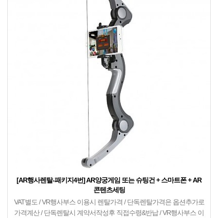
[AR행사렌탈-패키지4번] AR양궁게임 또는 슈팅건 + 스마트폰 + AR
콘텐츠세팅
VAT별도 / VR행사부스 이용시 렌탈가격 / 단독렌탈가격은 옵션추가로
가격계산 / 단독렌탈시 계약서작성후 직접수령&반납 / VR행사부스 이