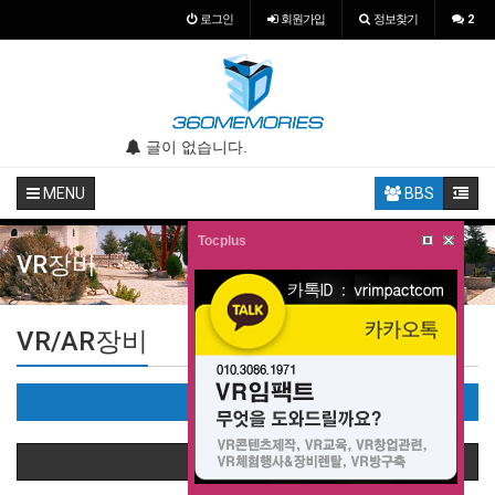
로그인
회원
가입
정보찾기
2
.
글이 없습니다.
글이 없습니다.
MENU
BBS
Tocplus
VR장비
VR/AR장비
VR/AR장비(26)
상품정렬