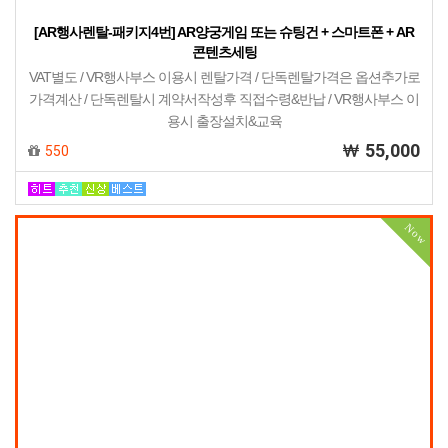
[AR행사렌탈-패키지4번] AR양궁게임 또는 슈팅건 + 스마트폰 + AR
콘텐츠세팅
VAT별도 / VR행사부스 이용시 렌탈가격 / 단독렌탈가격은 옵션추가로
가격계산 / 단독렌탈시 계약서작성후 직접수령&반납 / VR행사부스 이
용시 출장설치&교육
55,000
550
Now