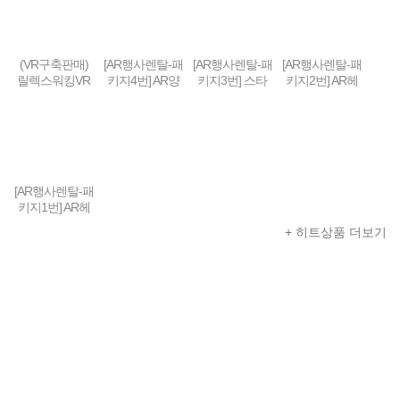
축&판매(48인
게임진행)
치형)
(VR구축판매)
[AR행사렌탈-패
[AR행사렌탈-패
[AR행사렌탈-패
릴렉스워킹VR
키지4번] AR양
키지3번] 스타
키지2번] AR헤
세트-Relax Walk
궁게임 또는 슈
워즈 제다이 챌
드셋 + 스마트
ing VR SET (선
팅건 + 스마트
린지 AR풀세트
폰 + 컨트롤러 +
착순 100대 / 20
폰 + AR콘텐츠
(제다이검 + 센
AR콘텐츠세팅
19년 10월까지
세팅
서 + AR헤드셋
한정 할인판매)
+ 스마트폰) + A
R콘텐츠세팅
[AR행사렌탈-패
키지1번] AR헤
드셋 + 스마트
+ 히트상품 더보기
폰 + AR콘텐츠
세팅