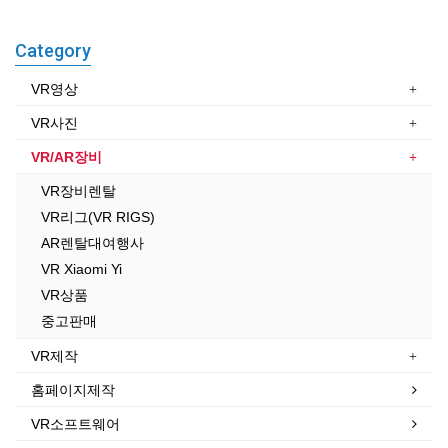
Category
VR영상
VR사진
VR/AR장비
VR장비렌탈
VR리그(VR RIGS)
AR렌탈대여행사
VR Xiaomi Yi
VR상품
중고판매
VR제작
홈페이지제작
VR소프트웨어