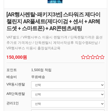
[AR행사렌탈-패키지3번] 스타워즈 제다이
챌린지 AR풀세트(제다이검 + 센서 + AR헤
드셋 + 스마트폰) + AR콘텐츠세팅
VAT별도 / VR행사부스 이용시 렌탈가격 / 단독렌탈가격은 옵션
추가로 가격계산 / 단독렌탈시 계약서작성후 직접수령&반납 /
VR행사부스 이용시 출장설치&교육
150,000원
포인트
1,500점 적립
배송비
무료배송
VR동시렌탈
AR단독렌탈
관리1인