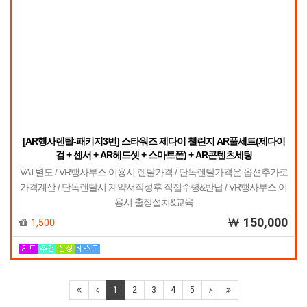
[AR행사렌탈-패키지3번] 스타워즈 제다이 챌린지 AR풀세트(제다이
검 + 센서 + AR헤드셋 + 스마트폰) + AR콘텐츠세팅
VAT별도 / VR행사부스 이용시 렌탈가격 / 단독렌탈가격은 옵션추가로
가격계산 / 단독렌탈시 계약서작성후 직접수령&반납 / VR행사부스 이
용시 출장설치&교육
150,000
1,500
1
2
3
4
5