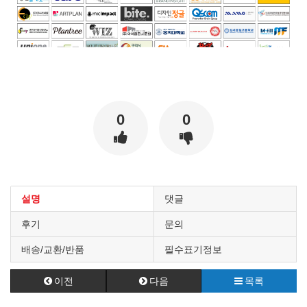
0
0
설명
댓글
후기
문의
배송/교환/반품
필수표기정보
이전
다음
목록