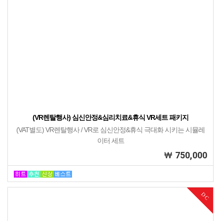
(VR렌탈행사) 심신안정&심리치료&휴식 VR세트 패키지
(VAT별도) VR렌탈행사 / VR로 심신안정&휴식 극대화 시키는 시뮬레
이터 세트
750,000
42%
DC