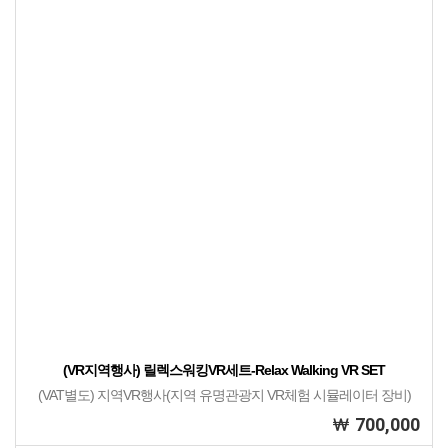
(VR지역행사) 릴렉스워킹VR세트-Relax Walking VR SET
(VAT별도) 지역VR행사(지역 유명관광지 VR체험 시뮬레이터 장비)
700,000