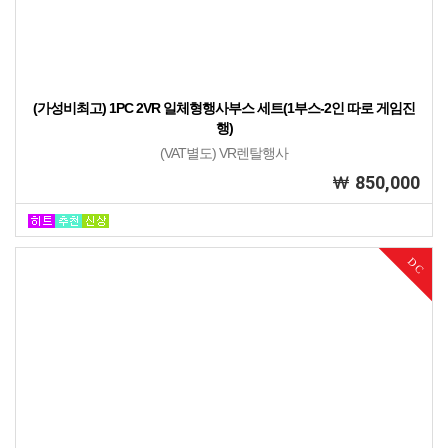
(가성비최고) 1PC 2VR 일체형행사부스 세트(1부스-2인 따로 게임진
행)
(VAT별도) VR렌탈행사
850,000
42%
DC