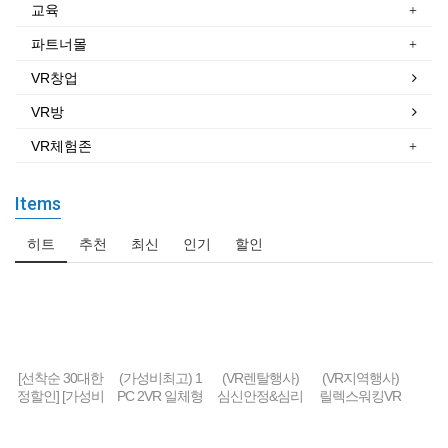
교육
파트너몰
VR창업
VR방
VR체험존
Items
히트
추천
최신
인기
할인
[선착순 30대한
(가성비최고) 1
(VR렌탈행사)
(VR지역행사)
정할인] [가성비
PC 2VR 일체형
심신안정&심리
릴렉스워킹VR
형] 1PC + 2VR
행사부스 세트
치료&휴식 VR
세트-Relax Walk
VR체험부스 구
(1부스-2인 따로
세트 패키지
ing VR SET