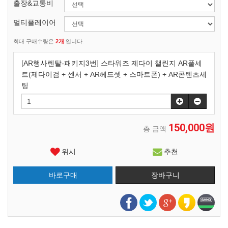
출장&교통비
멀티플레이어
최대 구매수량은
2개
입니다.
[AR행사렌탈-패키지3번] 스타워즈 제다이 챌린지 AR풀세
트(제다이검 + 센서 + AR헤드셋 + 스마트폰) + AR콘텐츠세
팅
150,000원
총 금액
위시
추천