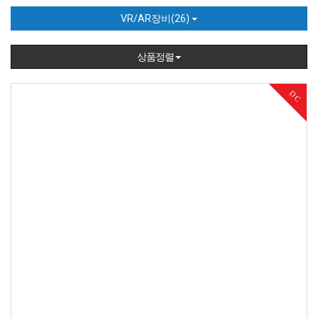
VR/AR장비(26)
상품정렬
29%
DC