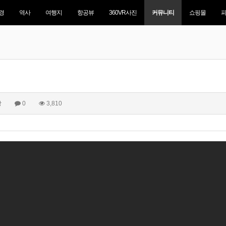
경
역사
여행지
항공뷰
360VR사진
커뮤니티
쇼핑몰
상
0
3,810