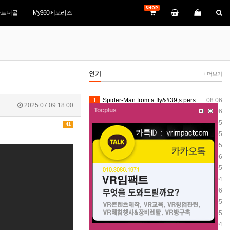
SHOP
파트너몰
My360메모리즈
인기
+ 더보기
1
Spider-Man from a fly&#39;s perspective VR360
08.06
2025.07.09 18:00
Tocplus
2
Spider-Man from a fly&#39;s perspective VR360
08.06
3
VR360 Stately Stroll after the drone show 8K (8-1-2026) - Silver Dollar City (Insta360 X5)
08.05
41
4
VR360 Mystic River Falls Scenes 8K (8-1-2026) - Silver Dollar City (Insta360 X5)
08.05
5
VR360 Stately Stroll after the drone show 8K (8-1-2026) - Silver Dollar City (Insta360 X5)
08.05
6
Spider-Man from a fly&#39;s perspective VR360
08.06
7
VR360 Stately Stroll after the drone show 8K (8-1-2026) - Silver Dollar City (Insta360 X5)
08.05
8
[VR360] 2026 一宮町納涼花火大会 総集編
08.04
9
Spider-Man from a fly&#39;s perspective VR360
08.06
10
VR360 Mystic River Falls Scenes 8K (8-1-2026) - Silver Dollar City (Insta360 X5)
08.05
11
VR360 Stately Stroll after the drone show 8K (8-1-2026) - Silver Dollar City (Insta360 X5)
08.05
12
[VR360] 2026 一宮町納涼花火大会 総集編
08.04