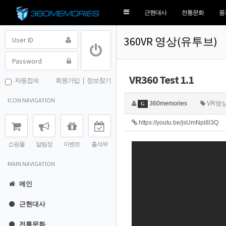
Toggle
근현대사
전통문화
풍
navigation
360VR 영상(유투브)
VR360 Test 1.1
자동접속
회원가입
|
정보찾기
ICON NAVIGATION
360memories
VR영
G
https://youtu.be/jsUmNpi8l3Q
쇼핑몰
알림장
이벤트
출석부
MAIN NAVIGATION
메인
근현대사
전통문화