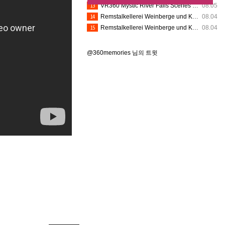
13
VR360 Mystic River Falls Scenes 8K (8-1-2026) - Silver Dollar City (Insta360 X5)
08.05
14
Remstalkellerei Weinberge und Kelter VR360
08.04
15
Remstalkellerei Weinberge und Kelter VR360
08.04
@360memories 님의 트윗