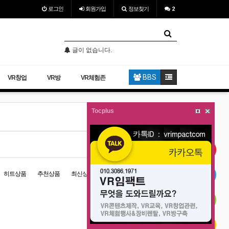
로그인
회원
가입
정보찾기
2
글이 없습니다.
글이 없습니다.
BBS
VR창업
VR방
VR체험존
Tocplus
홈 >
VR영상
>
전통문화
히트상품
추천상품
최신상품
인기상품
할인상품