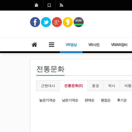
VR영상
VR사진
VR/AR장비
전통문화
근현대사
전통문화(0)
풍경
역사
여행
높은가격순
낮은가격순
판매순
평점순
후기순