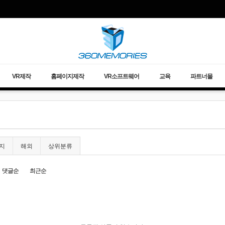
글이 없습니다.
VR제작
홈페이지제작
VR소프트웨어
교육
파트너몰
지
해외
상위분류
댓글순
최근순