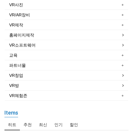
VR사진
VR/AR장비
VR제작
홈페이지제작
VR소프트웨어
교육
파트너몰
VR창업
VR방
VR체험존
Items
히트
추천
최신
인기
할인