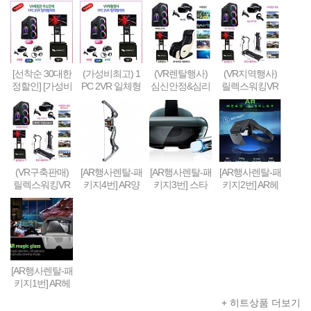
[선착순 30대한
(가성비최고) 1
(VR렌탈행사)
(VR지역행사)
정할인] [가성비
PC 2VR 일체형
심신안정&심리
릴렉스워킹VR
형] 1PC + 2VR
행사부스 세트
치료&휴식 VR
세트-Relax Walk
VR체험부스 구
(1부스-2인 따로
세트 패키지
ing VR SET
축&판매(48인
게임진행)
치형)
(VR구축판매)
[AR행사렌탈-패
[AR행사렌탈-패
[AR행사렌탈-패
릴렉스워킹VR
키지4번] AR양
키지3번] 스타
키지2번] AR헤
세트-Relax Walk
궁게임 또는 슈
워즈 제다이 챌
드셋 + 스마트
ing VR SET (선
팅건 + 스마트
린지 AR풀세트
폰 + 컨트롤러 +
착순 100대 / 20
폰 + AR콘텐츠
(제다이검 + 센
AR콘텐츠세팅
19년 10월까지
세팅
서 + AR헤드셋
한정 할인판매)
+ 스마트폰) + A
R콘텐츠세팅
[AR행사렌탈-패
키지1번] AR헤
드셋 + 스마트
+ 히트상품 더보기
폰 + AR콘텐츠