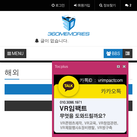
로그인
회원
가입
정보찾기
2
.
글이 없습니다.
글이 없습니다.
MENU
BBS
Tocplus
해외
해외(0)
상품정렬